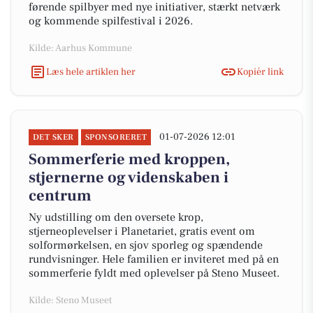
førende spilbyer med nye initiativer, stærkt netværk
og kommende spilfestival i 2026.
Kilde: Aarhus Kommune
Læs hele artiklen her
Kopiér link
01-07-2026 12:01
DET SKER
SPONSORERET
Sommerferie med kroppen,
stjernerne og videnskaben i
centrum
Ny udstilling om den oversete krop,
stjerneoplevelser i Planetariet, gratis event om
solformørkelsen, en sjov sporleg og spændende
rundvisninger. Hele familien er inviteret med på en
sommerferie fyldt med oplevelser på Steno Museet.
Kilde: Steno Museet