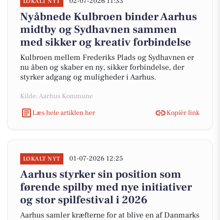
02-07-2026 11:33
LOKALT NYT
Nyåbnede Kulbroen binder Aarhus
midtby og Sydhavnen sammen
med sikker og kreativ forbindelse
Kulbroen mellem Frederiks Plads og Sydhavnen er
nu åben og skaber en ny, sikker forbindelse, der
styrker adgang og muligheder i Aarhus.
Kilde: Aarhus Kommune
Læs hele artiklen her
Kopiér link
01-07-2026 12:25
LOKALT NYT
Aarhus styrker sin position som
førende spilby med nye initiativer
og stor spilfestival i 2026
Aarhus samler kræfterne for at blive en af Danmarks