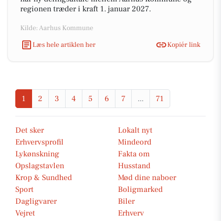
regionen træder i kraft 1. januar 2027.
Kilde: Aarhus Kommune
Læs hele artiklen her
Kopiér link
1
2
3
4
5
6
7
...
71
Det sker
Lokalt nyt
Erhvervsprofil
Mindeord
Lykønskning
Fakta om
Opslagstavlen
Husstand
Krop & Sundhed
Mød dine naboer
Sport
Boligmarked
Dagligvarer
Biler
Vejret
Erhverv