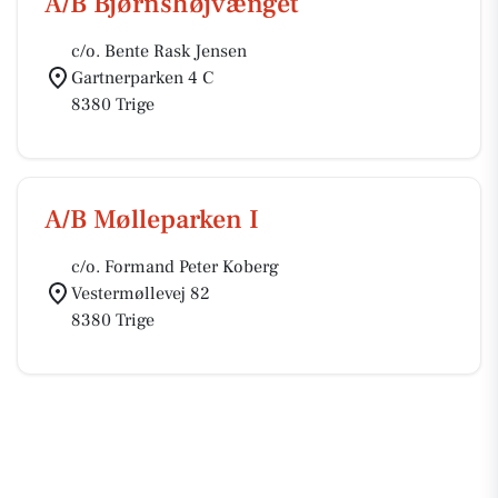
A/B Bjørnshøjvænget
c/o. Bente Rask Jensen
Gartnerparken 4 C
8380 Trige
A/B Mølleparken I
c/o. Formand Peter Koberg
Vestermøllevej 82
8380 Trige