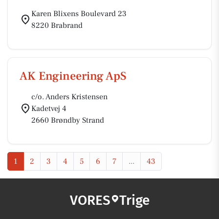
Karen Blixens Boulevard 23
8220 Brabrand
AK Engineering ApS
c/o. Anders Kristensen
Kadetvej 4
2660 Brøndby Strand
1
2
3
4
5
6
7
...
43
VORES
Trige