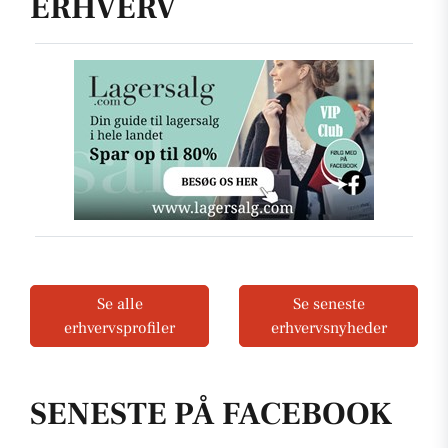
ERHVERV
Se alle
Se seneste
erhvervsprofiler
erhvervsnyheder
SENESTE PÅ FACEBOOK