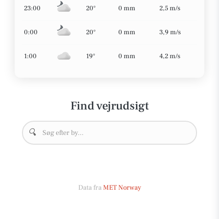
23:00
20°
0 mm
2,5 m/s
0:00
20°
0 mm
3,9 m/s
1:00
19°
0 mm
4,2 m/s
Find vejrudsigt
🔍
Data fra
MET Norway