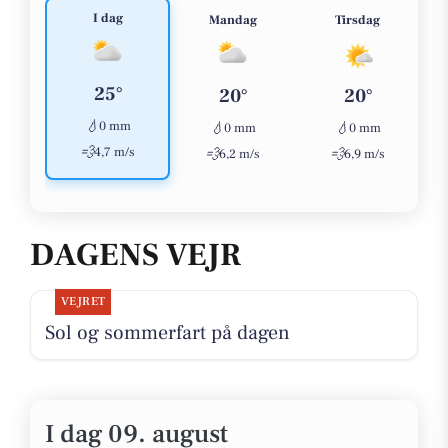
I dag
Mandag
Tirsdag
25°
20°
20°
💧
0 mm
💧
💧
0 mm
0 mm
💨
4,7 m/s
💨
💨
6,2 m/s
6,9 m/s
DAGENS VEJR
VEJRET
Sol og sommerfart på dagen
I dag 09. august