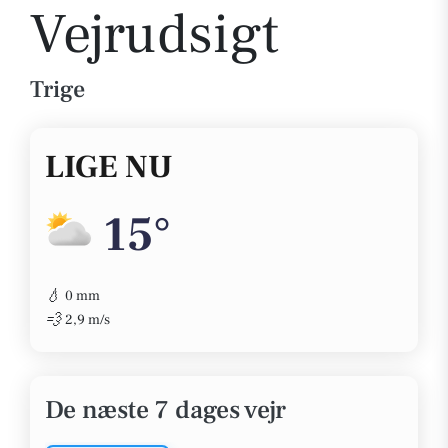
Vejrudsigt
Trige
LIGE NU
15°
💧
0 mm
💨
2,9 m/s
De næste 7 dages vejr