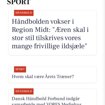
SPORT
HÅNDBOLD
Håndbolden vokser i
Region Midt: "Æren skal i
stor stil tilskrives vores
mange frivillige ildsjæle"
SPORT
Hvem skal være Årets Træner?
HÅNDBOLD
Dansk Håndbold Forbund indgår
samarbejde med VORES Mediehus