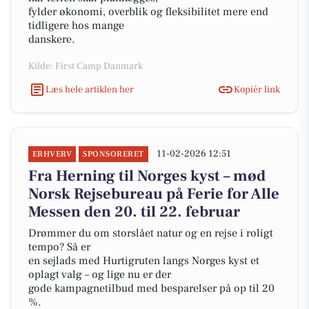
fylder økonomi, overblik og fleksibilitet mere end
tidligere hos mange
danskere.
Kilde: First Camp Danmark
Læs hele artiklen her
Kopiér link
11-02-2026 12:51
ERHVERV
SPONSORERET
Fra Herning til Norges kyst – mød
Norsk Rejsebureau på Ferie for Alle
Messen den 20. til 22. februar
Drømmer du om storslået natur og en rejse i roligt
tempo? Så er
en sejlads med Hurtigruten langs Norges kyst et
oplagt valg – og lige nu er der
gode kampagnetilbud med besparelser på op til 20
%.