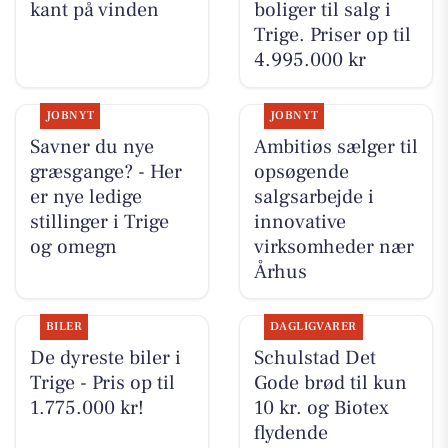
kant på vinden
boliger til salg i
Trige. Priser op til
4.995.000 kr
JOBNYT
JOBNYT
Savner du nye
Ambitiøs sælger til
græsgange? - Her
opsøgende
er nye ledige
salgsarbejde i
stillinger i Trige
innovative
og omegn
virksomheder nær
Århus
BILER
DAGLIGVARER
De dyreste biler i
Schulstad Det
Trige - Pris op til
Gode brød til kun
1.775.000 kr!
10 kr. og Biotex
flydende