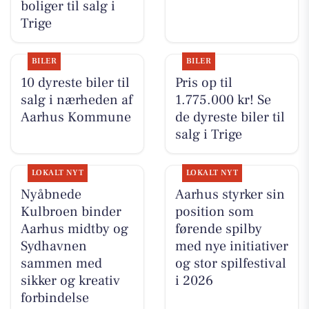
boliger til salg i
Trige
BILER
BILER
10 dyreste biler til
Pris op til
salg i nærheden af
1.775.000 kr! Se
Aarhus Kommune
de dyreste biler til
salg i Trige
LOKALT NYT
LOKALT NYT
Nyåbnede
Aarhus styrker sin
Kulbroen binder
position som
Aarhus midtby og
førende spilby
Sydhavnen
med nye initiativer
sammen med
og stor spilfestival
sikker og kreativ
i 2026
forbindelse