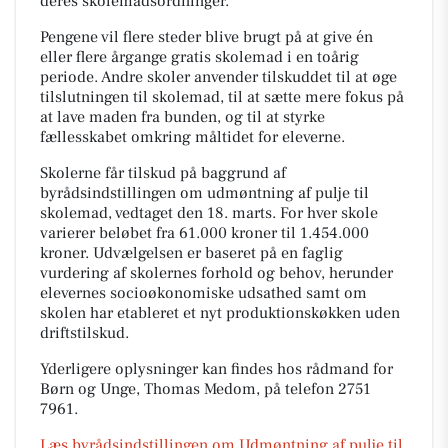
deres skolemadsordninger.
Pengene vil flere steder blive brugt på at give én
eller flere årgange gratis skolemad i en toårig
periode. Andre skoler anvender tilskuddet til at øge
tilslutningen til skolemad, til at sætte mere fokus på
at lave maden fra bunden, og til at styrke
fællesskabet omkring måltidet for eleverne.
Skolerne får tilskud på baggrund af
byrådsindstillingen om udmøntning af pulje til
skolemad, vedtaget den 18. marts. For hver skole
varierer beløbet fra 61.000 kroner til 1.454.000
kroner. Udvælgelsen er baseret på en faglig
vurdering af skolernes forhold og behov, herunder
elevernes socioøkonomiske udsathed samt om
skolen har etableret et nyt produktionskøkken uden
driftstilskud.
Yderligere oplysninger kan findes hos rådmand for
Børn og Unge, Thomas Medom, på telefon 2751
7961.
Læs byrådsindstillingen om Udmøntning af pulje til