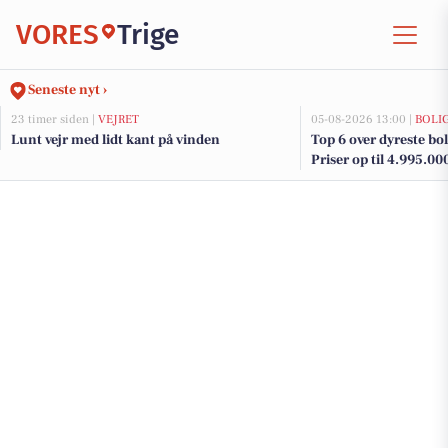
VORES
Trige
Seneste nyt ›
23 timer siden |
VEJRET
05-08-2026 13:00 |
BOLI
Lunt vejr med lidt kant på vinden
Top 6 over dyreste bolig
Priser op til 4.995.00