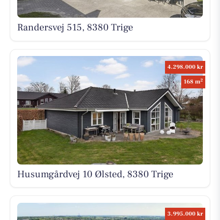
Randersvej 515, 8380 Trige
4.298.000 kr
2
168 m
Husumgårdvej 10 Ølsted, 8380 Trige
3.995.000 kr