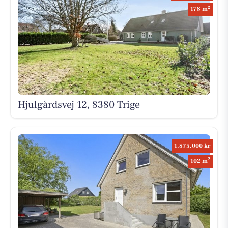
2
178 m
Hjulgårdsvej 12, 8380 Trige
1.875.000 kr
2
102 m