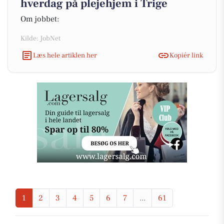
hverdag på plejehjem i Trige
Om jobbet:
Kilde: JobNet
Læs hele artiklen her
Kopiér link
1
2
3
4
5
6
7
...
61