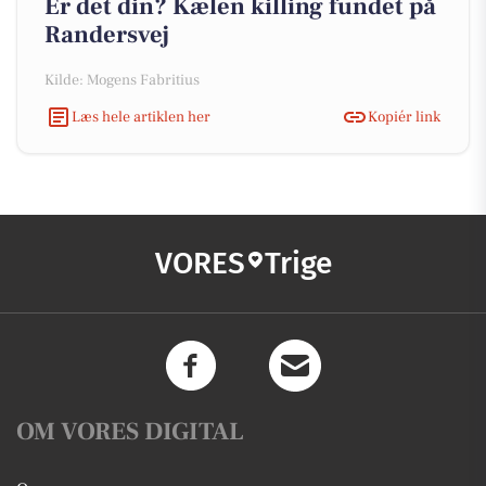
Er det din? Kælen killing fundet på
Randersvej
Kilde: Mogens Fabritius
Læs hele artiklen her
Kopiér link
VORES
Trige
OM VORES DIGITAL