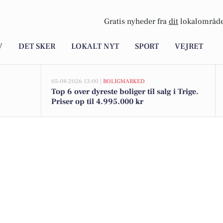
Gratis nyheder fra
dit
lokalområde
V
DET SKER
LOKALT NYT
SPORT
VEJRET
05-08-2026 13:00 |
BOLIGMARKED
Top 6 over dyreste boliger til salg i Trige.
Priser op til 4.995.000 kr