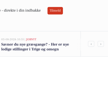
 -
direkte i din indbakke
Tilmeld
03-08-2026 10:55 |
JOBNYT
03-08-2026 08:38
‹
›
Savner du nye græsgange? - Her er nye
Ambitiøs sæl
ledige stillinger i Trige og omegn
salgsarbejde
nær Århus