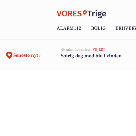
VORES
Trige
ALARM112
BOLIG
ERHVER
46 minutter siden |
VEJRET
Seneste nyt ›
Solrig dag med bid i vinden