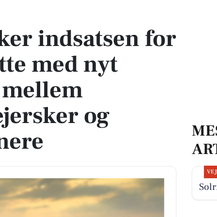
udsatte med nyt samarbejde mellem gadesygeplejersker og paramedicinere
ker indsatsen for
atte med nyt
 mellem
jersker og
ME
nere
AR
VE
Solr