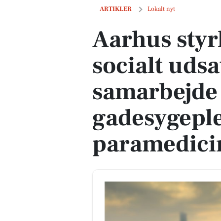
Aarhus styrker indsatsen for socialt 
ARTIKLER
Lokalt nyt
Aarhus styr
socialt uds
samarbejde
gadesygeple
paramedici