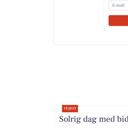
Email
VEJRET
Solrig dag med bid