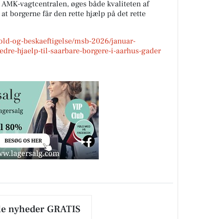
a AMK-vagtcentralen, øges både kvaliteten af
t borgerne får den rette hjælp på det rette
hold-og-beskaeftigelse/msb-2026/januar-
edre-hjaelp-til-saarbare-borgere-i-aarhus-gader
le nyheder GRATIS