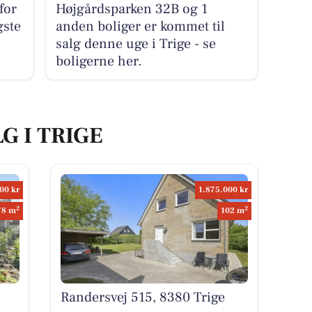
for
Højgårdsparken 32B og 1
gste
anden boliger er kommet til
salg denne uge i Trige - se
boligerne her.
G I TRIGE
00 kr
1.875.000 kr
2
2
78 m
102 m
Randersvej 515, 8380 Trige