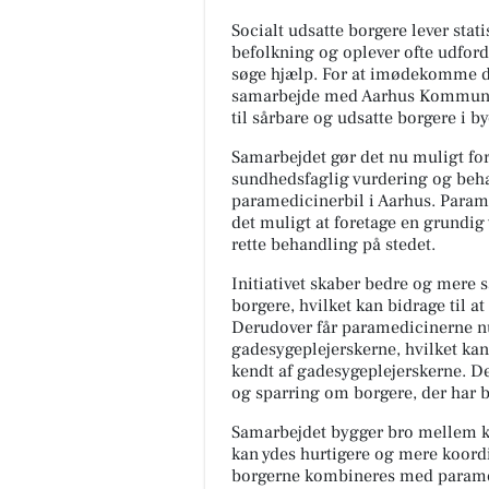
Socialt udsatte borgere lever stat
befolkning og oplever ofte udford
søge hjælp. For at imødekomme di
samarbejde med Aarhus Kommune i
til sårbare og udsatte borgere i b
Samarbejdet gør det nu muligt 
sundhedsfaglig vurdering og beh
paramedicinerbil i Aarhus. Param
det muligt at foretage en grundig
rette behandling på stedet.
Initiativet skaber bedre og mere
borgere, hvilket kan bidrage til 
Derudover får paramedicinerne nu
gadesygeplejerskerne, hvilket kan
kendt af gadesygeplejerskerne. D
og sparring om borgere, der har br
Samarbejdet bygger bro mellem k
kan ydes hurtigere og mere koord
borgerne kombineres med parame