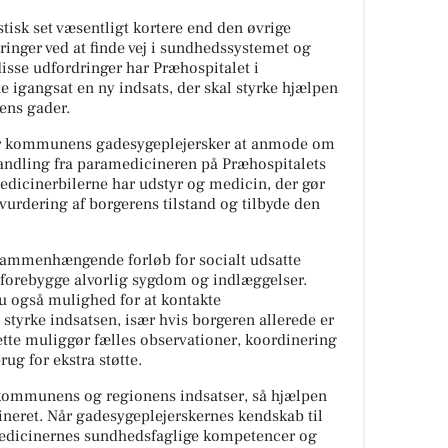
istisk set væsentligt kortere end den øvrige
ringer ved at finde vej i sundhedssystemet og
sse udfordringer har Præhospitalet i
gangsat en ny indsats, der skal styrke hjælpen
yens gader.
for kommunens gadesygeplejersker at anmode om
andling fra paramedicineren på Præhospitalets
edicinerbilerne har udstyr og medicin, der gør
 vurdering af borgerens tilstand og tilbyde den
 sammenhængende forløb for socialt udsatte
at forebygge alvorlig sygdom og indlæggelser.
 også mulighed for at kontakte
 styrke indsatsen, især hvis borgeren allerede er
ette muliggør fælles observationer, koordinering
ug for ekstra støtte.
ommunens og regionens indsatser, så hjælpen
ineret. Når gadesygeplejerskernes kendskab til
dicinernes sundhedsfaglige kompetencer og