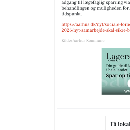
adgang til lægefaglig sparring vi
behandlingen og muligheden for, a
tidspunkt.
https://aarhus.dk/nyt/sociale-for
2026/nyt-samarbejde-skal-sikre-b
Kilde: Aarhus Kommune
Få loka