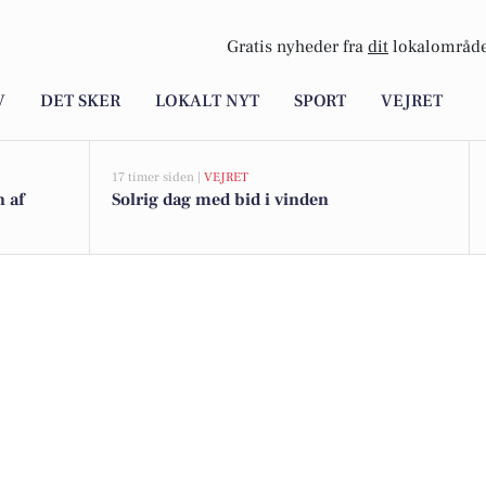
Gratis nyheder fra
dit
lokalområde
V
DET SKER
LOKALT NYT
SPORT
VEJRET
17 timer siden |
VEJRET
n af
Solrig dag med bid i vinden