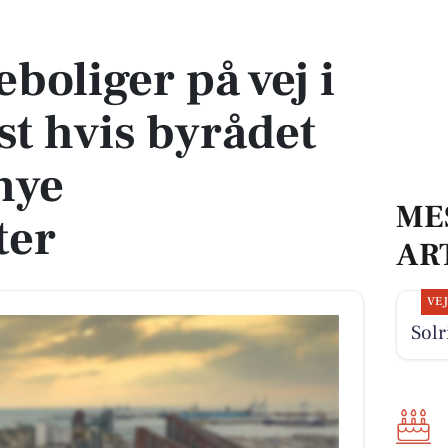
Tilst hvis byrådet godkender nye boligprojekter
eboliger på vej i
st hvis byrådet
nye
ME
ter
AR
VE
Solr