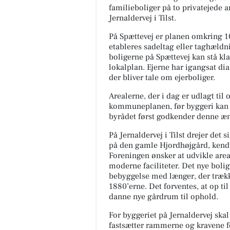
familieboliger på to privatejede 
Jernaldervej i Tilst.
På Spættevej er planen omkring 10 
etableres sadeltag eller taghældn
boligerne på Spættevej kan stå kla
lokalplan. Ejerne har igangsat di
der bliver tale om ejerboliger.
Arealerne, der i dag er udlagt til
kommuneplanen, før byggeri kan p
byrådet først godkender denne æ
På Jernaldervej i Tilst drejer de
på den gamle Hjordhøjgård, kendt
Foreningen ønsker at udvikle area
moderne faciliteter. Det nye bo
bebyggelse med længer, der trække
1880’erne. Det forventes, at op ti
danne nye gårdrum til ophold.
For byggeriet på Jernaldervej ska
fastsætter rammerne og kravene for