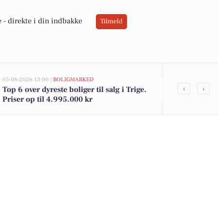
 -
direkte i din indbakke
Tilmeld
05-08-2026 13:00 |
BOLIGMARKED
03-08-2026 10:55
‹
›
Top 6 over dyreste boliger til salg i Trige.
Savner du ny
Priser op til 4.995.000 kr
ledige stilli