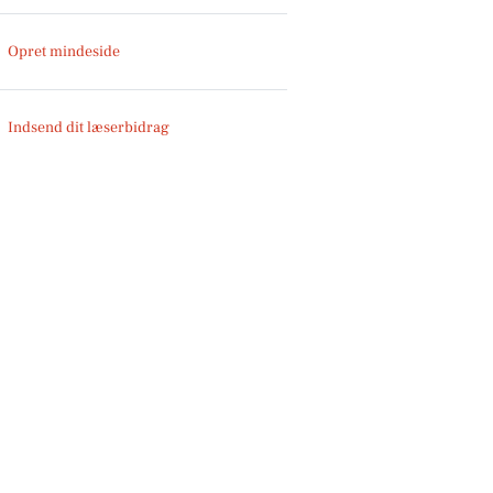
Opret mindeside
Indsend dit læserbidrag