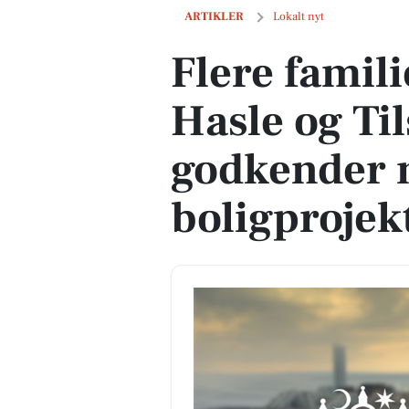
Flere familieboliger på vej i Hasle og 
ARTIKLER
Lokalt nyt
Flere famili
Hasle og Til
godkender 
boligprojek