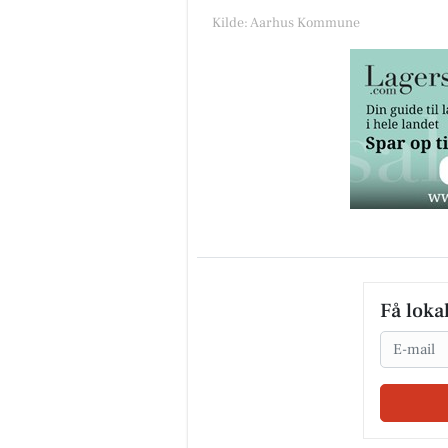
Kilde: Aarhus Kommune
Få loka
Email