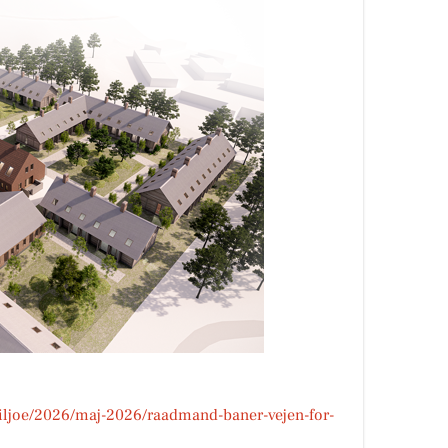
miljoe/2026/maj-2026/raadmand-baner-vejen-for-