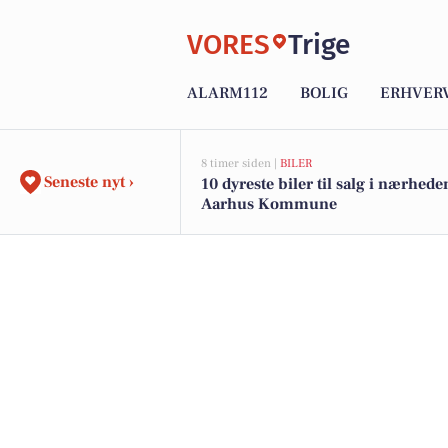
VORES
Trige
ALARM112
BOLIG
ERHVER
8 timer siden |
BILER
Seneste nyt ›
10 dyreste biler til salg i nærhede
Aarhus Kommune