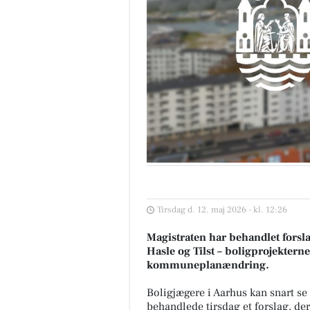
Tirsdag d. 12. maj 2026 - kl. 12:26
Magistraten har behandlet forsla
Hasle og Tilst – boligprojektern
kommuneplanændring.
Boligjægere i Aarhus kan snart s
behandlede tirsdag et forslag, der