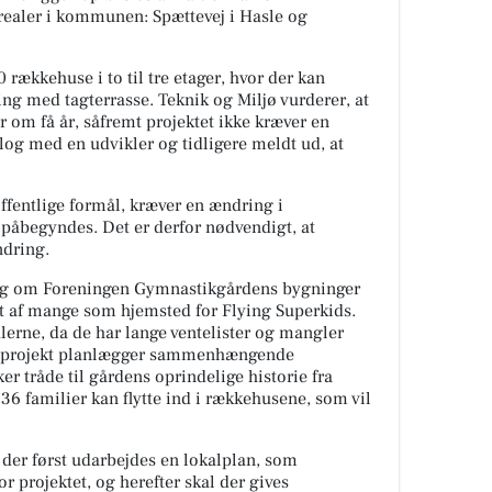
arealer i kommunen: Spættevej i Hasle og
rækkehuse i to til tre etager, hvor der kan
ing med tagterrasse. Teknik og Miljø vurderer, at
r om få år, såfremt projektet ikke kræver en
alog med en udvikler og tidligere meldt ud, at
 offentlige formål, kræver en ændring i
åbegyndes. Det er derfor nødvendigt, at
ndring.
t sig om Foreningen Gymnastikgårdens bygninger
 af mange som hjemsted for Flying Superkids.
lerne, da de har lange ventelister og mangler
ligprojekt planlægger sammenhængende
r tråde til gårdens oprindelige historie fra
l 36 familier kan flytte ind i rækkehusene, som vil
l der først udarbejdes en lokalplan, som
 projektet, og herefter skal der gives