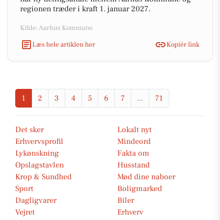
regionen træder i kraft 1. januar 2027.
Kilde: Aarhus Kommune
Læs hele artiklen her
Kopiér link
1
2
3
4
5
6
7
...
71
Det sker
Lokalt nyt
Erhvervsprofil
Mindeord
Lykønskning
Fakta om
Opslagstavlen
Husstand
Krop & Sundhed
Mød dine naboer
Sport
Boligmarked
Dagligvarer
Biler
Vejret
Erhverv