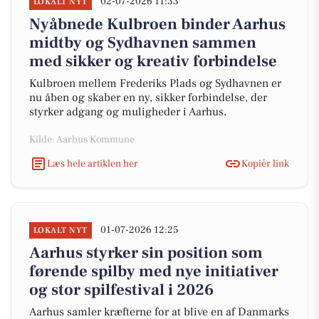
02-07-2026 11:33
LOKALT NYT
Nyåbnede Kulbroen binder Aarhus
midtby og Sydhavnen sammen
med sikker og kreativ forbindelse
Kulbroen mellem Frederiks Plads og Sydhavnen er
nu åben og skaber en ny, sikker forbindelse, der
styrker adgang og muligheder i Aarhus.
Kilde: Aarhus Kommune
Læs hele artiklen her
Kopiér link
01-07-2026 12:25
LOKALT NYT
Aarhus styrker sin position som
førende spilby med nye initiativer
og stor spilfestival i 2026
Aarhus samler kræfterne for at blive en af Danmarks