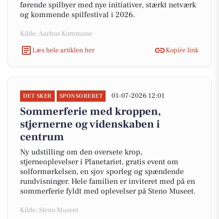
førende spilbyer med nye initiativer, stærkt netværk
og kommende spilfestival i 2026.
Kilde: Aarhus Kommune
Læs hele artiklen her
Kopiér link
01-07-2026 12:01
DET SKER
SPONSORERET
Sommerferie med kroppen,
stjernerne og videnskaben i
centrum
Ny udstilling om den oversete krop,
stjerneoplevelser i Planetariet, gratis event om
solformørkelsen, en sjov sporleg og spændende
rundvisninger. Hele familien er inviteret med på en
sommerferie fyldt med oplevelser på Steno Museet.
Kilde: Steno Museet