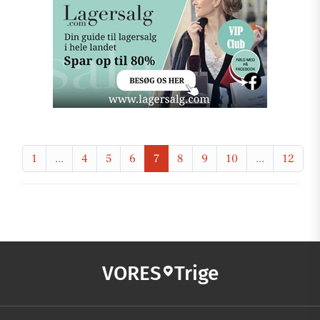
1
...
4
5
6
7
8
9
10
...
12
VORES
Trige