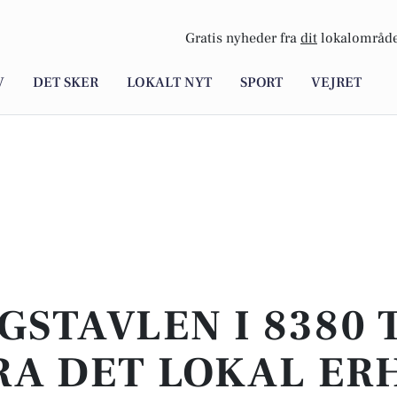
Gratis nyheder fra
dit
lokalområde
V
DET SKER
LOKALT NYT
SPORT
VEJRET
GSTAVLEN I 8380 T
RA DET LOKAL ER