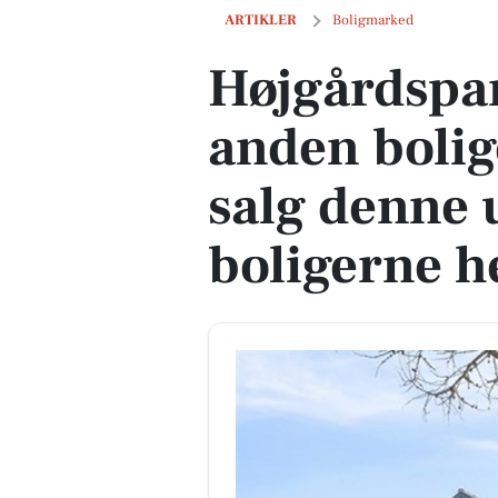
Højgårdsparken 32B og 1 anden boliger 
ARTIKLER
Boligmarked
Højgårdspa
anden bolig
salg denne u
boligerne h