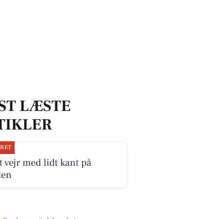
ST LÆSTE
TIKLER
JRET
 vejr med lidt kant på
den