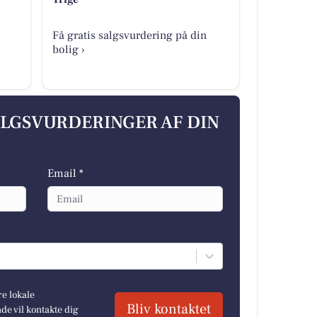
Få gratis salgsvurdering på din
bolig ›
ALGSVURDERINGER AF DIN
Email *
re lokale
Bliv kontaktet
e vil kontakte dig