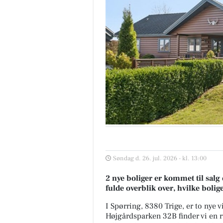
Søndag d. 26. jul. 2026 - kl. 13:00
2 nye boliger er kommet til salg 
fulde overblik over, hvilke bolig
I Spørring, 8380 Trige, er to nye vi
Højgårdsparken 32B finder vi en