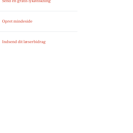
Send en gratis lykønskning
Opret mindeside
Indsend dit læserbidrag