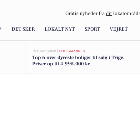
Gratis nyheder fra
dit
lokalområde
V
DET SKER
LOKALT NYT
SPORT
VEJRET
19 timer siden |
BOLIGMARKED
Top 6 over dyreste boliger til salg i Trige.
Priser op til 4.995.000 kr