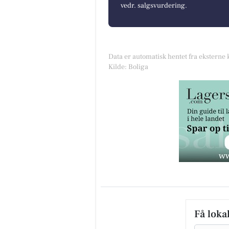
vedr. salgsvurdering.
Data er automatisk hentet fra eksterne 
Kilde: Boliga
Få loka