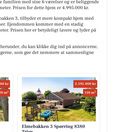
ele familien med sine 6 værelser og er beliggende
eter. Prisen for dette hjem er 4.995.000 kr.
ebakken 3, tilbyder et mere kompakt hjem med
elser. Ejendommen kommer med en stadig
r. Prisen her er betydeligt lavere og lyder på
 herunder, du kan klikke dig ind på annoncerne,
oligerne, som gør det nemmere at sammenligne
00 kr
2.195.000 kr
2
2
20 m
110 m
Elmebakken 3 Spørring 8380
Trige