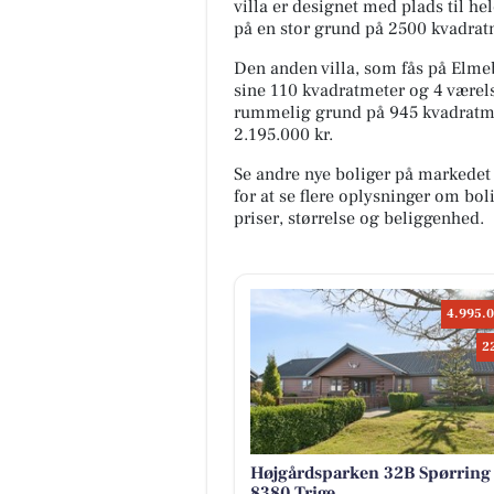
villa er designet med plads til h
på en stor grund på 2500 kvadratm
Den anden villa, som fås på Elm
sine 110 kvadratmeter og 4 vær
rummelig grund på 945 kvadratmete
2.195.000 kr.
Se andre nye boliger på markedet
for at se flere oplysninger om b
priser, størrelse og beliggenhed.
4.995.0
2
Højgårdsparken 32B Spørring
8380 Trige