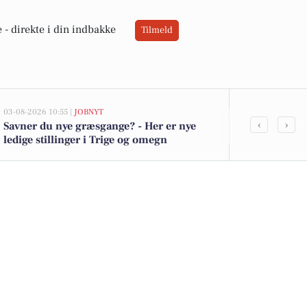
 -
direkte i din indbakke
Tilmeld
03-08-2026 10:55 |
JOBNYT
03-08-2026 08:38
‹
›
Savner du nye græsgange? - Her er nye
Ambitiøs sæl
ledige stillinger i Trige og omegn
salgsarbejde
nær Århus