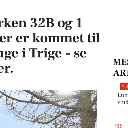
er kommet til salg denne uge i Trige - se boligerne her.
rken 32B og 1
er er kommet til
ge i Trige - se
ME
er.
AR
VE
Lunt
vin