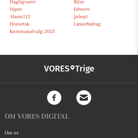
Dagligvarer
Biler
Vejret
Erhverv
Alarm112
Jobnyt
Historisk
Læserbidrag
Kommunalvalg 2025
VORES
Trige
OM VORES DIGITAL
Om os