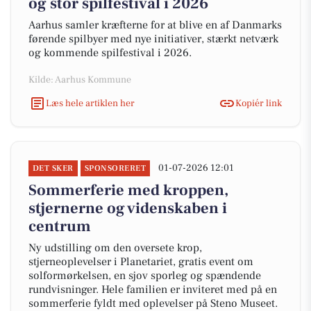
og stor spilfestival i 2026
Aarhus samler kræfterne for at blive en af Danmarks
førende spilbyer med nye initiativer, stærkt netværk
og kommende spilfestival i 2026.
Kilde: Aarhus Kommune
Læs hele artiklen her
Kopiér link
01-07-2026 12:01
DET SKER
SPONSORERET
Sommerferie med kroppen,
stjernerne og videnskaben i
centrum
Ny udstilling om den oversete krop,
stjerneoplevelser i Planetariet, gratis event om
solformørkelsen, en sjov sporleg og spændende
rundvisninger. Hele familien er inviteret med på en
sommerferie fyldt med oplevelser på Steno Museet.