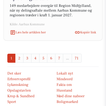
149 medarbejdere overgår til Region Midtjylland,
når ny delingsaftale mellem Aarhus Kommune og
regionen træder i kraft 1. januar 2027.
Kilde: Aarhus Kommune
Læs hele artiklen her
Kopiér link
1
2
3
4
5
6
7
...
71
Det sker
Lokalt nyt
Erhvervsprofil
Mindeord
Lykønskning
Fakta om
Opslagstavlen
Husstand
Krop & Sundhed
Mød dine naboer
Sport
Boligmarked