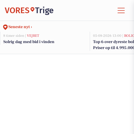
VORES
Trige
Seneste nyt ›
8 timer siden |
VEJRET
05-08-2026 13:00 |
BOLI
Solrig dag med bid i vinden
Top 6 over dyreste bolig
Priser op til 4.995.00