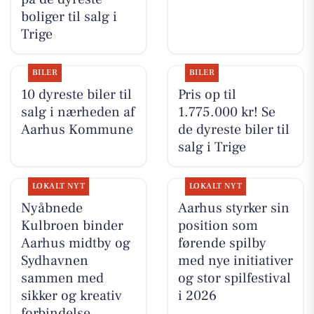
boliger til salg i
Trige
BILER
BILER
10 dyreste biler til
Pris op til
salg i nærheden af
1.775.000 kr! Se
Aarhus Kommune
de dyreste biler til
salg i Trige
LOKALT NYT
LOKALT NYT
Nyåbnede
Aarhus styrker sin
Kulbroen binder
position som
Aarhus midtby og
førende spilby
Sydhavnen
med nye initiativer
sammen med
og stor spilfestival
sikker og kreativ
i 2026
forbindelse