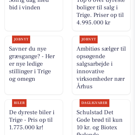
Solrig dag med
Top 6 over dyreste
bid i vinden
boliger til salg i
Trige. Priser op til
4.995.000 kr
JOBNYT
JOBNYT
Savner du nye
Ambitiøs sælger til
græsgange? - Her
opsøgende
er nye ledige
salgsarbejde i
stillinger i Trige
innovative
og omegn
virksomheder nær
Århus
BILER
DAGLIGVARER
De dyreste biler i
Schulstad Det
Trige - Pris op til
Gode brød til kun
1.775.000 kr!
10 kr. og Biotex
flydende