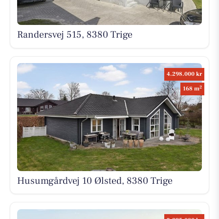
Randersvej 515, 8380 Trige
4.298.000 kr
2
168 m
Husumgårdvej 10 Ølsted, 8380 Trige