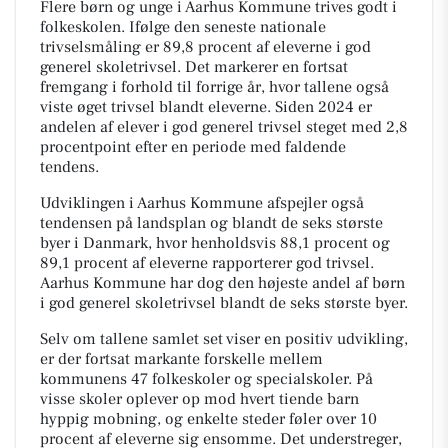
Flere børn og unge i Aarhus Kommune trives godt i
folkeskolen. Ifølge den seneste nationale
trivselsmåling er 89,8 procent af eleverne i god
generel skoletrivsel. Det markerer en fortsat
fremgang i forhold til forrige år, hvor tallene også
viste øget trivsel blandt eleverne. Siden 2024 er
andelen af elever i god generel trivsel steget med 2,8
procentpoint efter en periode med faldende
tendens.
Udviklingen i Aarhus Kommune afspejler også
tendensen på landsplan og blandt de seks største
byer i Danmark, hvor henholdsvis 88,1 procent og
89,1 procent af eleverne rapporterer god trivsel.
Aarhus Kommune har dog den højeste andel af børn
i god generel skoletrivsel blandt de seks største byer.
Selv om tallene samlet set viser en positiv udvikling,
er der fortsat markante forskelle mellem
kommunens 47 folkeskoler og specialskoler. På
visse skoler oplever op mod hvert tiende barn
hyppig mobning, og enkelte steder føler over 10
procent af eleverne sig ensomme. Det understreger,