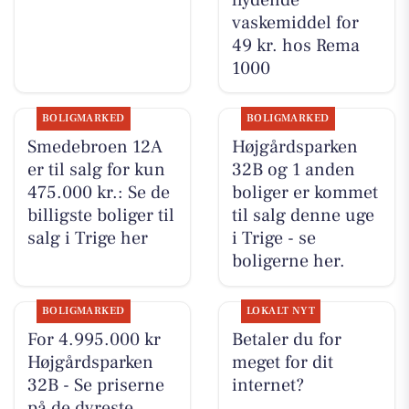
vaskemiddel for
49 kr. hos Rema
1000
BOLIGMARKED
BOLIGMARKED
Smedebroen 12A
Højgårdsparken
er til salg for kun
32B og 1 anden
475.000 kr.: Se de
boliger er kommet
billigste boliger til
til salg denne uge
salg i Trige her
i Trige - se
boligerne her.
BOLIGMARKED
LOKALT NYT
For 4.995.000 kr
Betaler du for
Højgårdsparken
meget for dit
32B - Se priserne
internet?
på de dyreste