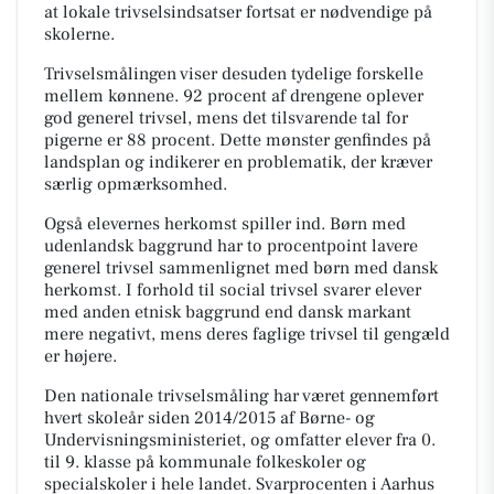
at lokale trivselsindsatser fortsat er nødvendige på
skolerne.
Trivselsmålingen viser desuden tydelige forskelle
mellem kønnene. 92 procent af drengene oplever
god generel trivsel, mens det tilsvarende tal for
pigerne er 88 procent. Dette mønster genfindes på
landsplan og indikerer en problematik, der kræver
særlig opmærksomhed.
Også elevernes herkomst spiller ind. Børn med
udenlandsk baggrund har to procentpoint lavere
generel trivsel sammenlignet med børn med dansk
herkomst. I forhold til social trivsel svarer elever
med anden etnisk baggrund end dansk markant
mere negativt, mens deres faglige trivsel til gengæld
er højere.
Den nationale trivselsmåling har været gennemført
hvert skoleår siden 2014/2015 af Børne- og
Undervisningsministeriet, og omfatter elever fra 0.
til 9. klasse på kommunale folkeskoler og
specialskoler i hele landet. Svarprocenten i Aarhus