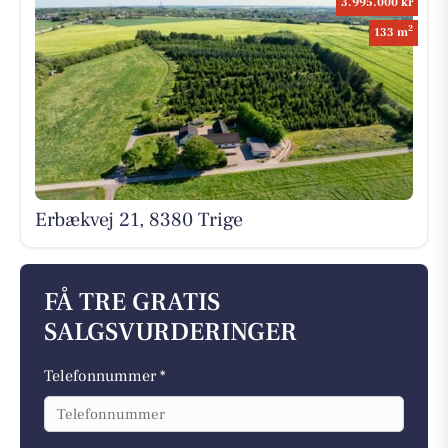
3.995.000 kr
2
133 m
Erbækvej 21, 8380 Trige
FÅ TRE GRATIS
SALGSVURDERINGER
Telefonnummer *