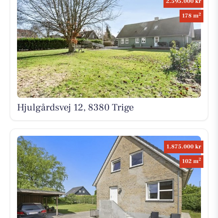
2.595.000 kr
2
178 m
Hjulgårdsvej 12, 8380 Trige
1.875.000 kr
2
102 m