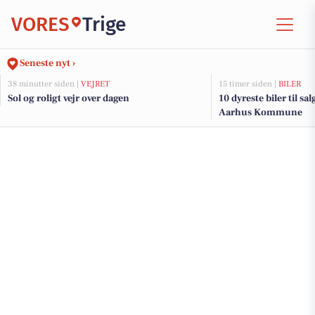
VORES
Trige
Seneste nyt ›
38 minutter siden |
VEJRET
15 timer siden |
BILER
Sol og roligt vejr over dagen
10 dyreste biler til sa
Aarhus Kommune