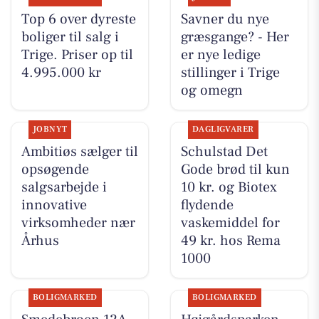
Top 6 over dyreste
Savner du nye
boliger til salg i
græsgange? - Her
Trige. Priser op til
er nye ledige
4.995.000 kr
stillinger i Trige
og omegn
JOBNYT
DAGLIGVARER
Ambitiøs sælger til
Schulstad Det
opsøgende
Gode brød til kun
salgsarbejde i
10 kr. og Biotex
innovative
flydende
virksomheder nær
vaskemiddel for
Århus
49 kr. hos Rema
1000
BOLIGMARKED
BOLIGMARKED