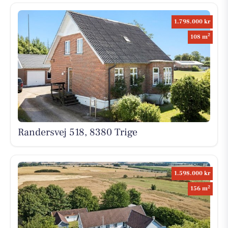
1.798.000 kr
2
108 m
Randersvej 518, 8380 Trige
1.598.000 kr
2
156 m