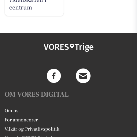
videnskaben i
centrum
VORES
Trige
OM VORES DIGITAL
Om os
For annoncører
Vilkår og Privatlivspolitik