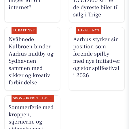
meget for dit
1.775.000 kr! Se
internet?
de dyreste biler til
salg i Trige
LOKALT NYT
LOKALT NYT
Nyåbnede
Aarhus styrker sin
Kulbroen binder
position som
Aarhus midtby og
førende spilby
Sydhavnen
med nye initiativer
sammen med
og stor spilfestival
sikker og kreativ
i 2026
forbindelse
SPONSORERET
DET SKER
Sommerferie med
kroppen,
stjernerne og