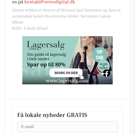
os på
kontakt@voresdigital.dk
Denne artikel er skrevet af Michael Juul Sørensen og data er
automatisk hentet fra eksterne kilder, herunder Lokale
tilbud.
Kilde: Lokale tilbud
Få lokale nyheder GRATIS
Email