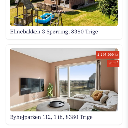
Elmebakken 3 Spørring, 8380 Trige
2.295.000 kr
2
93 m
Byhøjparken 112, 1 th, 8380 Trige