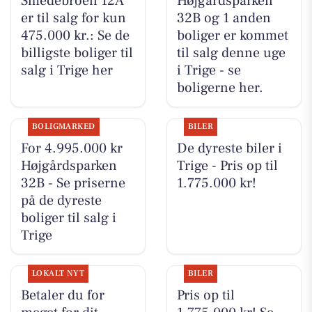
Smedebroen 12A
Højgårdsparken
er til salg for kun
32B og 1 anden
475.000 kr.: Se de
boliger er kommet
billigste boliger til
til salg denne uge
salg i Trige her
i Trige - se
boligerne her.
BOLIGMARKED
BILER
For 4.995.000 kr
De dyreste biler i
Højgårdsparken
Trige - Pris op til
32B - Se priserne
1.775.000 kr!
på de dyreste
boliger til salg i
Trige
LOKALT NYT
BILER
Betaler du for
Pris op til