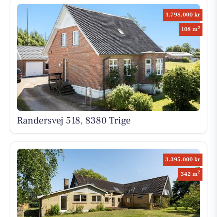
1.798.000 kr
2
108 m
Randersvej 518, 8380 Trige
3.395.000 kr
2
342 m