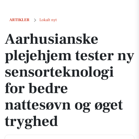
Aarhusianske plejehjem tester ny sensorteknologi for bedre nattesø
ARTIKLER
Lokalt nyt
Aarhusianske
plejehjem tester ny
sensorteknologi
for bedre
nattesøvn og øget
tryghed