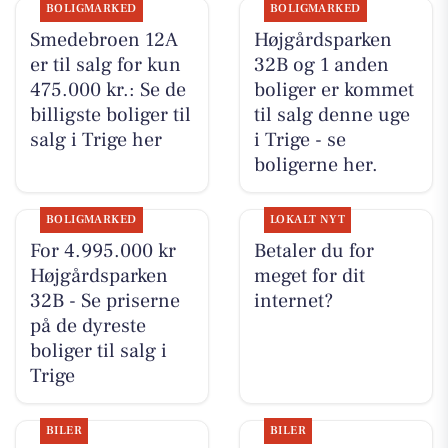
BOLIGMARKED
BOLIGMARKED
Smedebroen 12A
Højgårdsparken
er til salg for kun
32B og 1 anden
475.000 kr.: Se de
boliger er kommet
billigste boliger til
til salg denne uge
salg i Trige her
i Trige - se
boligerne her.
BOLIGMARKED
LOKALT NYT
For 4.995.000 kr
Betaler du for
Højgårdsparken
meget for dit
32B - Se priserne
internet?
på de dyreste
boliger til salg i
Trige
BILER
BILER