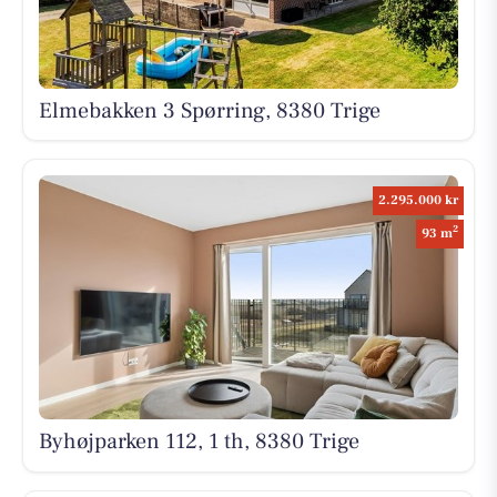
Elmebakken 3 Spørring, 8380 Trige
2.295.000 kr
2
93 m
Byhøjparken 112, 1 th, 8380 Trige