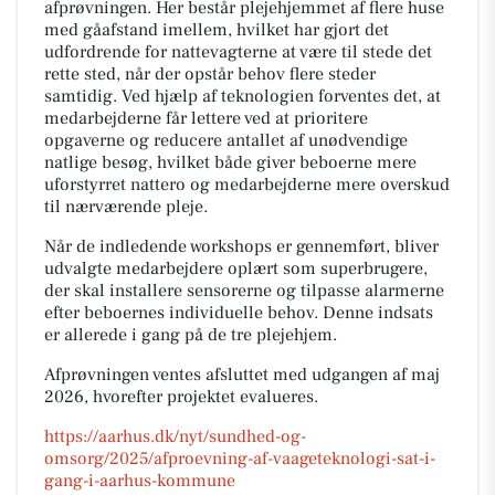
afprøvningen. Her består plejehjemmet af flere huse
med gåafstand imellem, hvilket har gjort det
udfordrende for nattevagterne at være til stede det
rette sted, når der opstår behov flere steder
samtidig. Ved hjælp af teknologien forventes det, at
medarbejderne får lettere ved at prioritere
opgaverne og reducere antallet af unødvendige
natlige besøg, hvilket både giver beboerne mere
uforstyrret nattero og medarbejderne mere overskud
til nærværende pleje.
Når de indledende workshops er gennemført, bliver
udvalgte medarbejdere oplært som superbrugere,
der skal installere sensorerne og tilpasse alarmerne
efter beboernes individuelle behov. Denne indsats
er allerede i gang på de tre plejehjem.
Afprøvningen ventes afsluttet med udgangen af maj
2026, hvorefter projektet evalueres.
https://aarhus.dk/nyt/sundhed-og-
omsorg/2025/afproevning-af-vaageteknologi-sat-i-
gang-i-aarhus-kommune