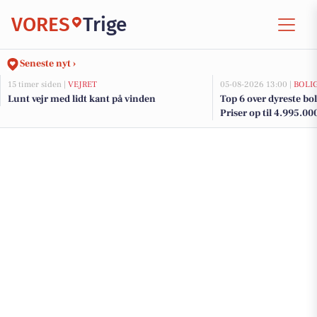
VORES
Trige
Seneste nyt ›
15 timer siden |
VEJRET
05-08-2026 13:00 |
BOLI
Lunt vejr med lidt kant på vinden
Top 6 over dyreste bolig
Priser op til 4.995.00