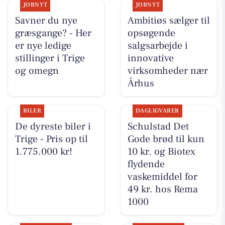
JOBNYT
JOBNYT
Savner du nye
Ambitiøs sælger til
græsgange? - Her
opsøgende
er nye ledige
salgsarbejde i
stillinger i Trige
innovative
og omegn
virksomheder nær
Århus
BILER
DAGLIGVARER
De dyreste biler i
Schulstad Det
Trige - Pris op til
Gode brød til kun
1.775.000 kr!
10 kr. og Biotex
flydende
vaskemiddel for
49 kr. hos Rema
1000